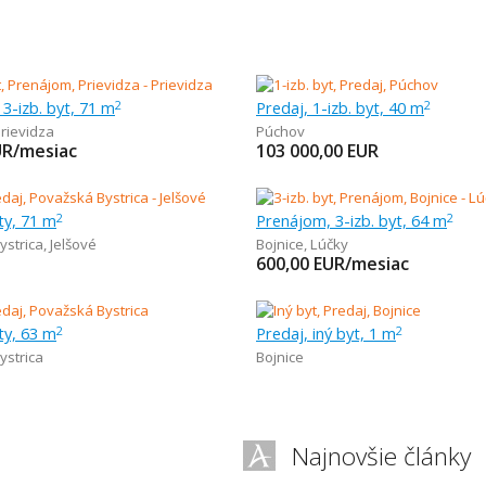
3-izb. byt, 71 m
Predaj, 1-izb. byt, 40 m
2
2
rievidza
Púchov
UR/mesiac
103 000,00
EUR
ty, 71 m
Prenájom, 3-izb. byt, 64 m
2
2
ystrica
,
Jelšové
Bojnice
,
Lúčky
600,00
EUR/mesiac
ty, 63 m
Predaj, iný byt, 1 m
2
2
ystrica
Bojnice
Najnovšie články