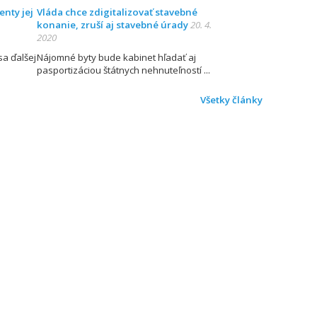
enty jej
Vláda chce zdigitalizovať stavebné
konanie, zruší aj stavebné úrady
20. 4.
2020
sa ďalšej
Nájomné byty bude kabinet hľadať aj
pasportizáciou štátnych nehnuteľností
Všetky články