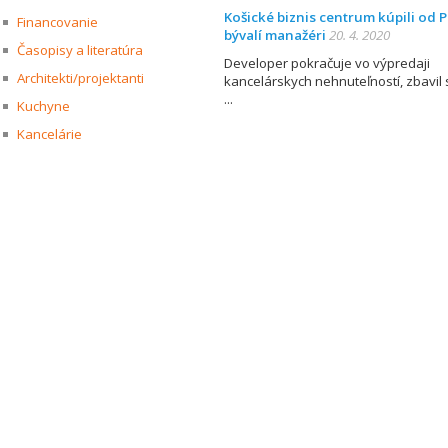
Košické biznis centrum kúpili od P
Financovanie
bývalí manažéri
20. 4. 2020
Časopisy a literatúra
Developer pokračuje vo výpredaji
Architekti/projektanti
kancelárskych nehnuteľností, zbavil 
Kuchyne
Kancelárie