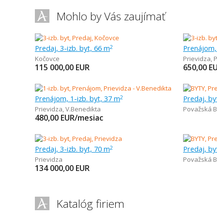
Mohlo by Vás zaujímať
Predaj, 3-izb. byt, 66 m
Prenájom, 
2
Kočovce
Prievidza
,
P
115 000,00
EUR
650,00
E
Prenájom, 1-izb. byt, 37 m
Predaj, by
2
Prievidza
,
V.Benedikta
Považská B
480,00
EUR/mesiac
Predaj, 3-izb. byt, 70 m
Predaj, by
2
Prievidza
Považská B
134 000,00
EUR
Katalóg firiem