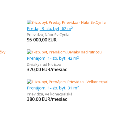
Predaj, 3-izb. byt, 62 m
2
Prievidza
,
Nábr.Sv.Cyrila
95 000,00
EUR
Prenájom, 1-izb. byt, 42 m
2
Diviaky nad Nitricou
370,00
EUR/mesiac
Prenájom, 1-izb. byt, 31 m
2
Prievidza
,
Veľkonecpalská
380,00
EUR/mesiac