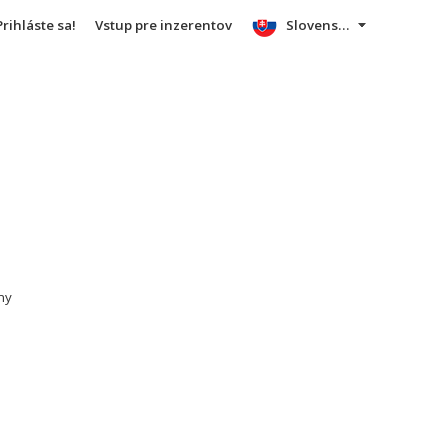
Prihláste sa!
Vstup pre inzerentov
Slovensky
iny