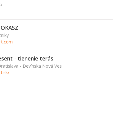
á
-DOKASZ
tniky
rt.com
sent - tienenie terás
Bratislava - Devínska Nová Ves
t.sk/