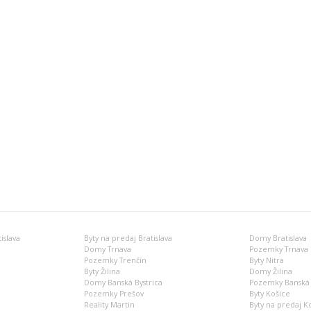
islava
Byty na predaj Bratislava
Domy Bratislava
Domy Trnava
Pozemky Trnava
Pozemky Trenčín
Byty Nitra
Byty Žilina
Domy Žilina
Domy Banská Bystrica
Pozemky Banská 
Pozemky Prešov
Byty Košice
Reality Martin
Byty na predaj K