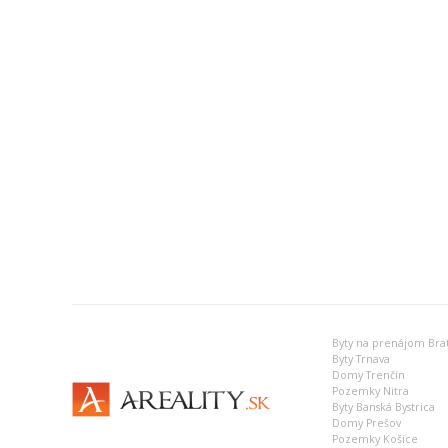
Byty na prenájom Brat
Byty Trnava
Domy Trenčín
Pozemky Nitra
Byty Banská Bystrica
Domy Prešov
Pozemky Košice