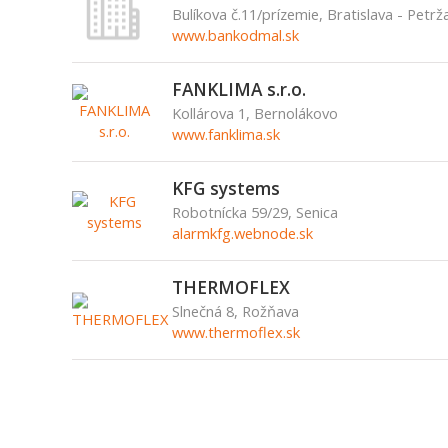
Bulíkova č.11/prízemie, Bratislava - Petrž
www.bankodmal.sk
FANKLIMA s.r.o.
Kollárova 1, Bernolákovo
www.fanklima.sk
KFG systems
Robotnícka 59/29, Senica
alarmkfg.webnode.sk
THERMOFLEX
Slnečná 8, Rožňava
www.thermoflex.sk