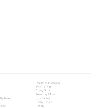
Pozemky Bratislava
Byty Trenčín
Domy Nitra
Pozemky Žilina
Bystrica
Byty Prešov
Domy Košice
ošice
Reality