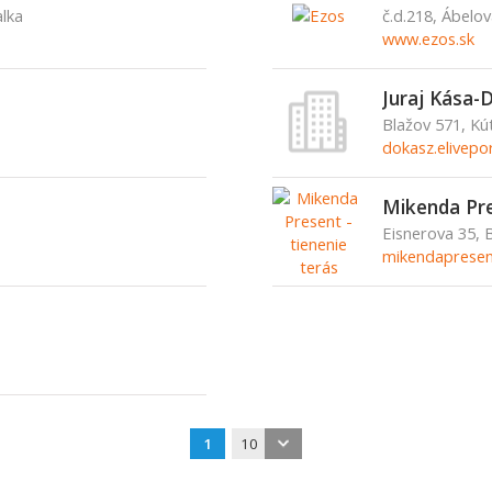
alka
č.d.218, Ábelov
www.ezos.sk
Juraj Kása
Blažov 571, Kú
dokasz.elivepo
Mikenda Pre
Eisnerova 35, 
mikendapresen
1
10