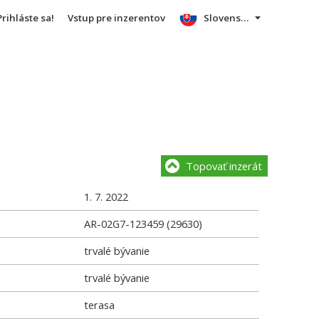
Prihláste sa!
Vstup pre inzerentov
Slovensky
Topovať inzerát
1. 7. 2022
AR-02G7-123459 (29630)
trvalé bývanie
trvalé bývanie
terasa