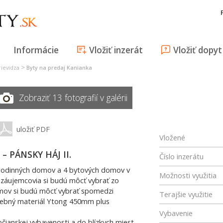
Informácie
Vložiť inzerát
Vložiť dopyt
>
rievidza
Byty na predaj Kanianka
Zobraziť 13 fotografií v galérii
uložiť PDF
Vložené
a – PÁNSKY HÁJ II.
Číslo inzerátu
 rodinných domov a 4 bytových domov v
Možnosti využitia
a záujemcovia si budú môcť vybrať zo
mov si budú môcť vybrať spomedzi
Terajšie využitie
avebný materiál Ytong 450mm plus
Vybavenie
bčianskej vybavenosti a do blízkych miest