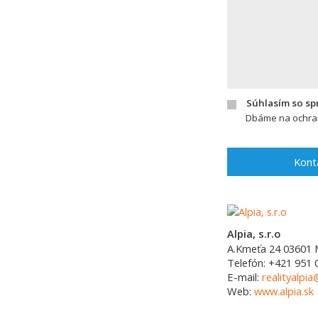
Súhlasím so s
Dbáme na ochran
Kont
Alpia, s.r.o
A.Kmeťa 24
03601
Telefón:
+421 951 
E-mail:
realityalpia
Web:
www.alpia.sk