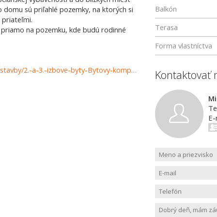
Balkón
 domu sú priľahlé pozemky, na ktorých si
 priateľmi.
Terasa
e priamo na pozemku, kde budú rodinné
Forma vlastníctva
https://www.reality-prievidza.sk/predaj-bytov-byty-novostavby/2.-a-3.-izbove-byty-Bytovy-komplex-Kanianka---PANSKY-HAJ-II.-29630/?utm_source=areality&utm_medium=xml&utm_term=29630&utm_content=byt&utm_campaign=portaly
Kontaktovať 
Mi
Te
E-