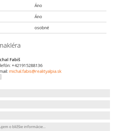
Áno
Áno
osobné
makléra
chal Fabiš
lefón: +421915288136
mail:
michal.fabis@realityalpia.sk