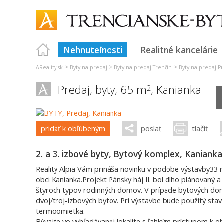
Nehnuteľnosti
Realitné kancelárie
>
>
>
AReality.sk
Byty na predaj
Byty na predaj Trenčín
Byty na predaj P
Predaj, byty, 65 m
,
Kanianka
2
pridať k obľúbeným
poslať
tlačiť
2. a 3. izbové byty, Bytový komplex, Kaniank
Reality Alpia Vám prináša novinku v podobe výstavby33
obci Kanianka.Projekt Pánsky háj II. bol dlho plánovaný 
štyroch typov rodinných domov. V prípade bytových do
dvoj/troj-izbových bytov. Pri výstavbe bude použitý st
termoomietka.
Bývajte vo vyhľadávanej lokalite s ľahkým prístupom k o