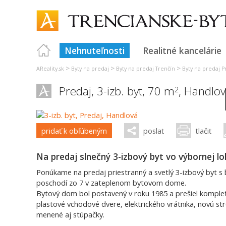
Nehnuteľnosti
Realitné kancelárie
>
>
>
AReality.sk
Byty na predaj
Byty na predaj Trenčín
Byty na predaj P
Predaj, 3-izb. byt, 70 m
,
Handlov
2
pridať k obľúbeným
poslať
tlačiť
Na predaj slnečný 3-izbový byt vo výbornej lo
Ponúkame na predaj priestranný a svetlý 3-izbový byt s
poschodí zo 7 v zateplenom bytovom dome.
Bytový dom bol postavený v roku 1985 a prešiel komple
plastové vchodové dvere, elektrického vrátnika, novú str
menené aj stúpačky.