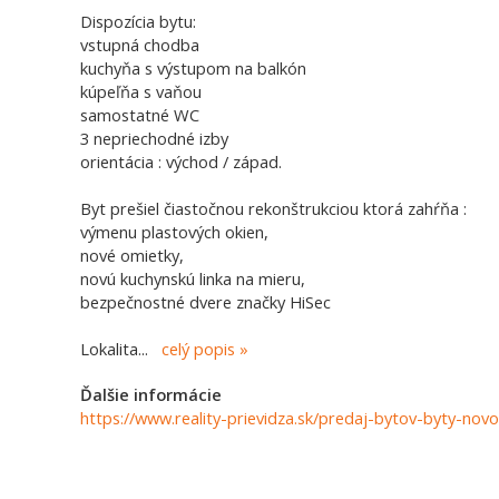
Dispozícia bytu:
vstupná chodba
kuchyňa s výstupom na balkón
kúpeľňa s vaňou
samostatné WC
3 nepriechodné izby
orientácia : východ / západ.
Byt prešiel čiastočnou rekonštrukciou ktorá zahŕňa :
výmenu plastových okien,
nové omietky,
novú kuchynskú linka na mieru,
bezpečnostné dvere značky HiSec
Lokalita
...
celý popis
Ďalšie informácie