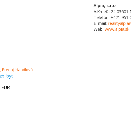
Alpia, s.r.o
A.Kmeťa 24
03601
Telefón:
+421 951 
E-mail:
realityalpia
Web:
www.alpia.sk
zb. byt
0
EUR