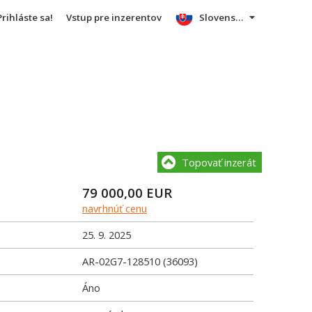
Prihláste sa!
Vstup pre inzerentov
Slovensky
Topovať inzerát
79 000,00
EUR
navrhnúť cenu
25. 9. 2025
AR-02G7-128510 (36093)
Áno