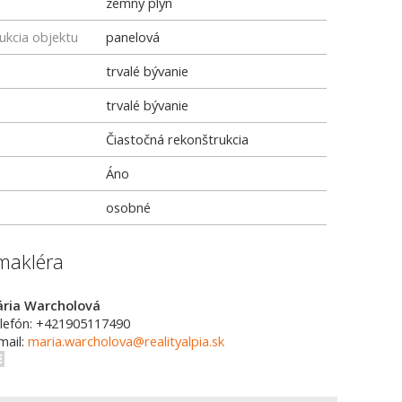
zemný plyn
ukcia objektu
panelová
trvalé bývanie
trvalé bývanie
Čiastočná rekonštrukcia
Áno
osobné
makléra
ria Warcholová
lefón: +421905117490
mail:
maria.warcholova@realityalpia.sk