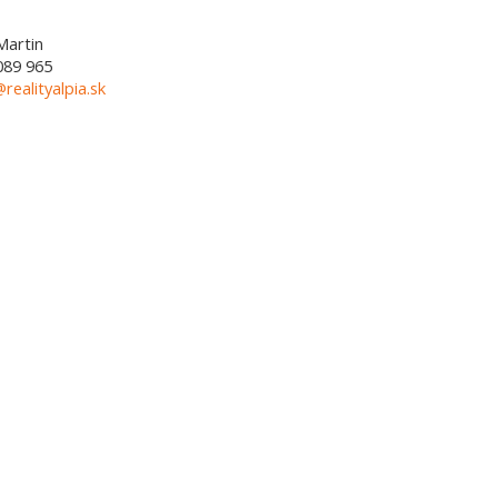
Martin
089 965
@realityalpia.sk