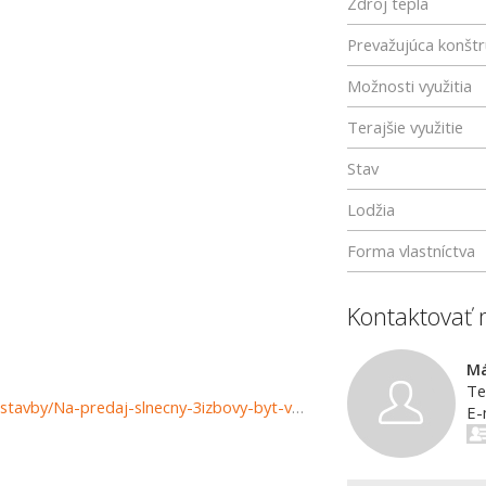
Zdroj tepla
Prevažujúca konštr
Možnosti využitia
Terajšie využitie
Stav
Lodžia
Forma vlastníctva
Kontaktovať 
Má
Te
https://www.reality-prievidza.sk/predaj-bytov-byty-novostavby/Na-predaj-slnecny-3izbovy-byt-vo-vybornej-lokalite---Okruzna-ulica-Handlova-36093/?utm_source=areality&utm_medium=xml&utm_term=36093&utm_content=byt&utm_campaign=portaly
E-