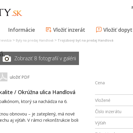
Informácie
Vložiť inzerát
Vložiť dopyt
>
>
rievidza
Byty na predaj Handlová
Trojizbový byt na predaj Handlová
á
Zobraziť 8 fotografií v galérii
uložiť PDF
Cena
kalite / Okrúžna ulica Handlová
Vložené
 balkónom, ktorý sa nachádza na 6.
Číslo inzerátu
tnou obnovou – je zateplený, má nové
echu aj výťah. V rámci rekonštrukcie boli
Výťah