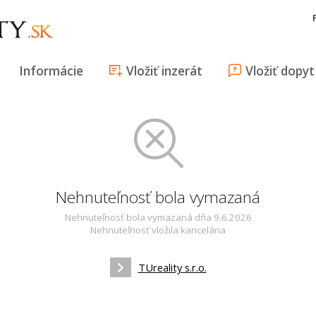
Informácie
Vložiť inzerát
Vložiť dopyt
Nehnuteľnosť bola vymazaná
Nehnuteľnosť bola vymazaná dňa 9.6.2026
Nehnuteľnosť vložila kancelária
TUreality s.r.o.