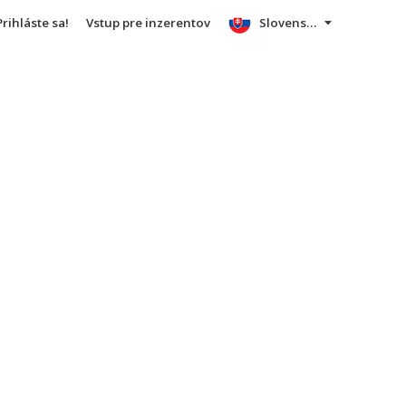
Prihláste sa!
Vstup pre inzerentov
Slovensky