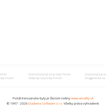
renčín
Jednoizbový byt na predaj Trenčín
Dvojizbový byt n
edaj Trenčín
Veľký byt na predaj Trenčín
Dvojgarsónka na 
Portál trencianske-byty je členom rodiny
www.areality.sk
© 1997 - 2026
Diadema Software s.r.o.
Všetky práva vyhradené.