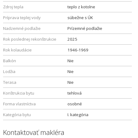
Zdroj tepla
teplo z kotolne
Príprava teplej vody
súbežne s ÚK
Nadzemné podlažie
Prízemné podlažie
Rok poslednej rekonštrukcie
2025
Rok kolaudácie
1946-1969
Balkón
Nie
Lodžia
Nie
Terasa
Nie
Konštrukcia bytu
tehlová
Forma vlastníctva
osobné
Kategória bytu
I. kategória
Kontaktovať makléra