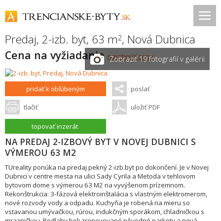
Predaj, 2-izb. byt, 63 m
,
Nová Dubnica
2
Cena na vyžiadanie
navrhnúť cenu
Zobraziť 19 fotografií v galérii
pridať k obľúbeným
poslať
tlačiť
uložiť PDF
topovať inzerát
NA PREDAJ 2-IZBOVÝ BYT V NOVEJ DUBNICI S
VÝMEROU 63 M2
TUreality ponúka na predaj pekný 2-izb.byt po dokončení. Je v Novej
Dubnici v centre mesta na ulici Sady Cyrila a Metoda v tehlovom
bytovom dome s výmerou 63 M2 na vyvýšenom prízemnom.
Rekonštrukcia: 3-fázová elektroinštalácia s vlastným elektromerom,
nové rozvody vody a odpadu. Kuchyňa je robená na mieru so
vstavanou umývačkou, rúrou, indukčným sporákom, chladničkou s
mrazničkou. Podlahy boli zrenovované pôvodné parkety a nová