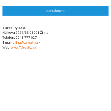
Kontaktovať
TUreality s.r.o.
Hálkova 2761/33
01001
Žilina
Telefón:
0948 777 027
E-mail:
zilina@tureality.sk
Web:
www.TUreality.sk