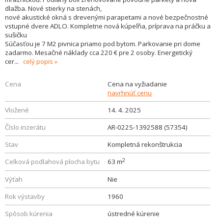
dlažba. Nové stierky na stenách,
nové akustické okná s drevenými parapetami a nové bezpečnostné
vstupné dvere ADLO. Kompletne nová kúpeľňa, príprava na práčku a
sušičku
Súčasťou je 7 M2 pivnica priamo pod bytom. Parkovanie pri dome
zadarmo. Mesačné náklady cca 220 € pre 2 osoby. Energetický
cer
...
celý popis
Cena
Cena na vyžiadanie
navrhnúť cenu
Vložené
14. 4. 2025
Číslo inzerátu
AR-022S-1392588 (57354)
Stav
Kompletná rekonštrukcia
2
Celková podlahová plocha bytu
63 m
Výťah
Nie
Rok výstavby
1960
Spôsob kúrenia
ústredné kúrenie