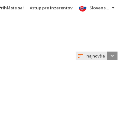
Prihláste sa!
Vstup pre inzerentov
Slovensky
najnovšie