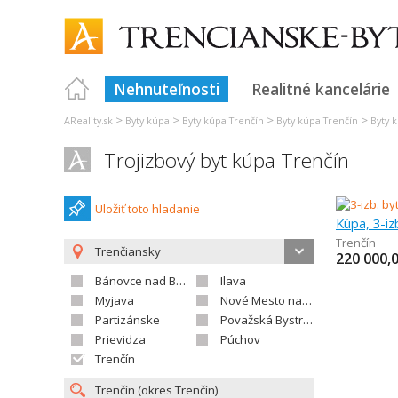
Nehnuteľnosti
Realitné kancelárie
>
>
>
>
AReality.sk
Byty kúpa
Byty kúpa Trenčín
Byty kúpa Trenčín
Byty 
Trojizbový byt kúpa Trenčín
Uložiť toto hladanie
Kúpa, 3-iz
Trenčín
Trenčiansky
220 000,
Bánovce nad Bebravou
Ilava
Myjava
Nové Mesto nad Váhom
Partizánske
Považská Bystrica
Prievidza
Púchov
Trenčín