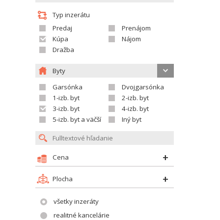
Typ inzerátu
Predaj
Prenájom
Kúpa
Nájom
Dražba
Byty
Garsónka
Dvojgarsónka
1-izb. byt
2-izb. byt
3-izb. byt
4-izb. byt
5-izb. byt a väčší
Iný byt
Cena
Plocha
všetky inzeráty
realitné kancelárie