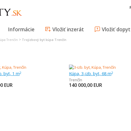
Informácie
Vložiť inzerát
Vložiť dopyt
>
kúpa Trenčín
Trojizbový byt kúpa Trenčín
b. byt, 1 m
Kúpa, 3-izb. byt, 68 m
2
2
Trenčín
00
EUR
140 000,00
EUR