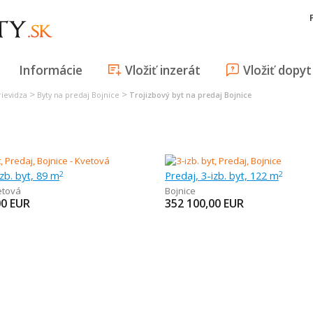
Informácie
Vložiť inzerát
Vložiť dopyt
>
>
rievidza
Byty na predaj Bojnice
Trojizbový byt na predaj Bojnice
izb. byt, 89 m
Predaj, 3-izb. byt, 122 m
2
2
etová
Bojnice
00
EUR
352 100,00
EUR