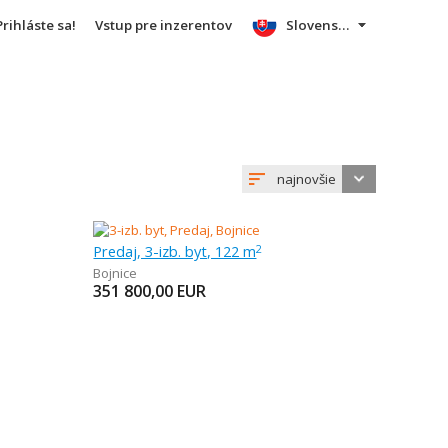
Prihláste sa!
Vstup pre inzerentov
Slovensky
najnovšie
Predaj, 3-izb. byt, 122 m
2
Bojnice
351 800,00
EUR