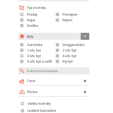
Typ inzerátu
Predaj
Prenájom
Kúpa
Nájom
Dražba
Byty
Garsónka
Dvojgarsónka
1-izb. byt
2-izb. byt
3-izb. byt
4-izb. byt
5-izb. byt a väčší
Iný byt
Cena
Plocha
všetky inzeráty
realitné kancelárie