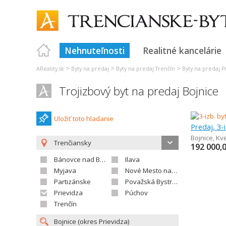
Nehnuteľnosti
Realitné kancelárie
>
>
>
AReality.sk
Byty na predaj
Byty na predaj Trenčín
Byty na predaj P
Trojizbový byt na predaj Bojnice
Uložiť toto hladanie
Predaj, 3-
Bojnice
,
Kv
Trenčiansky
192 000,
Bánovce nad Bebravou
Ilava
Myjava
Nové Mesto nad Váhom
Partizánske
Považská Bystrica
Prievidza
Púchov
Trenčín