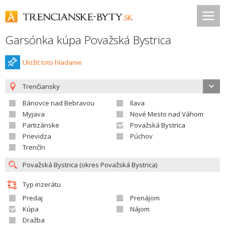
Garsónka kúpa Považská Bystrica
Uložiť toto hladanie
Trenčiansky
Bánovce nad Bebravou
Ilava
Myjava
Nové Mesto nad Váhom
Partizánske
Považská Bystrica
Prievidza
Púchov
Trenčín
Typ inzerátu
Predaj
Prenájom
Kúpa
Nájom
Dražba