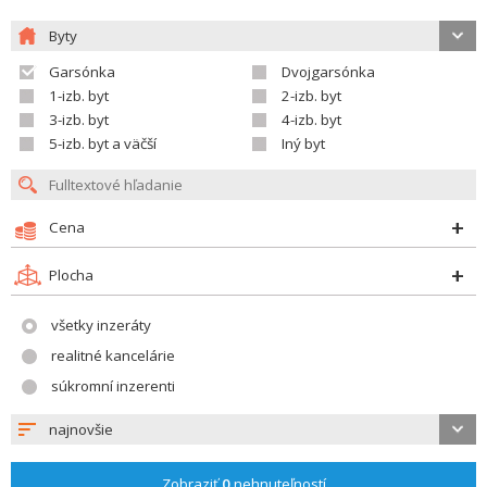
Byty
Garsónka
Dvojgarsónka
1-izb. byt
2-izb. byt
3-izb. byt
4-izb. byt
5-izb. byt a väčší
Iný byt
Cena
Plocha
všetky inzeráty
realitné kancelárie
súkromní inzerenti
najnovšie
Zobraziť
0
nehnuteľností