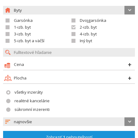
Byty
Garsónka
Dvojgarsónka
1-izb. byt
2-izb. byt
3-izb. byt
4-izb. byt
5-izb. byt a väčší
Iný byt
Cena
Plocha
všetky inzeráty
realitné kancelárie
súkromní inzerenti
najnovšie
Zobraziť
1
nehnuteľností