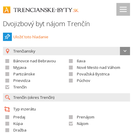
Dvojizbový byt nájom Trenčín
Uložiť toto hladanie
Trenčiansky
Bánovce nad Bebravou
Ilava
Myjava
Nové Mesto nad Váhom
Partizánske
Považská Bystrica
Prievidza
Púchov
Trenčín
Typ inzerátu
Predaj
Prenájom
Kúpa
Nájom
Dražba