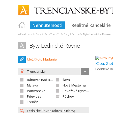
Nehnuteľnosti
Realitné kancelárie
>
>
>
>
AReality.sk
Byty
Byty Trenčín
Byty Púchov
Byty Lednické Rovne
Byty Lednické Rovne
Uložiť toto hladanie
Kúpa, 2-iz
Lednické R
Trenčiansky
Bánovce nad Bebravou
Ilava
Myjava
Nové Mesto nad Váhom
Partizánske
Považská Bystrica
Prievidza
Púchov
Trenčín