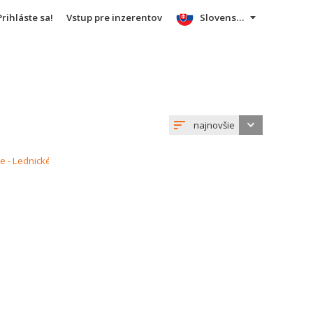
Prihláste sa!
Vstup pre inzerentov
Slovensky
najnovšie