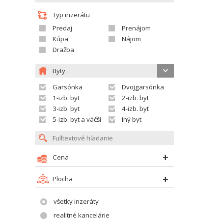
Typ inzerátu
Predaj
Prenájom
Kúpa
Nájom
Dražba
Byty
Garsónka
Dvojgarsónka
1-izb. byt
2-izb. byt
3-izb. byt
4-izb. byt
5-izb. byt a väčší
Iný byt
Cena
Plocha
všetky inzeráty
realitné kancelárie