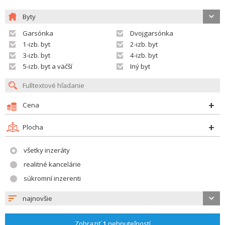
Byty
Garsónka
Dvojgarsónka
1-izb. byt
2-izb. byt
3-izb. byt
4-izb. byt
5-izb. byt a väčší
Iný byt
Cena
Plocha
všetky inzeráty
realitné kancelárie
súkromní inzerenti
najnovšie
Zobraziť
1
nehnuteľností