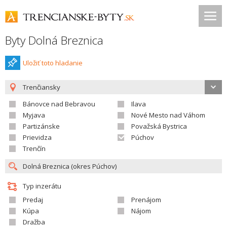
Byty Dolná Breznica
Uložiť toto hladanie
Trenčiansky
Bánovce nad Bebravou
Ilava
Myjava
Nové Mesto nad Váhom
Partizánske
Považská Bystrica
Prievidza
Púchov
Trenčín
Typ inzerátu
Predaj
Prenájom
Kúpa
Nájom
Dražba