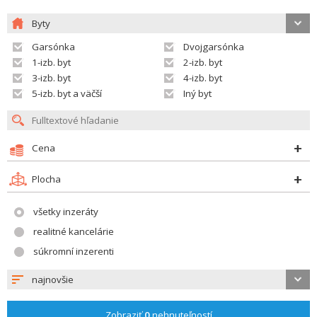
Byty
Garsónka
Dvojgarsónka
1-izb. byt
2-izb. byt
3-izb. byt
4-izb. byt
5-izb. byt a väčší
Iný byt
Cena
Plocha
všetky inzeráty
realitné kancelárie
súkromní inzerenti
najnovšie
Zobraziť
0
nehnuteľností