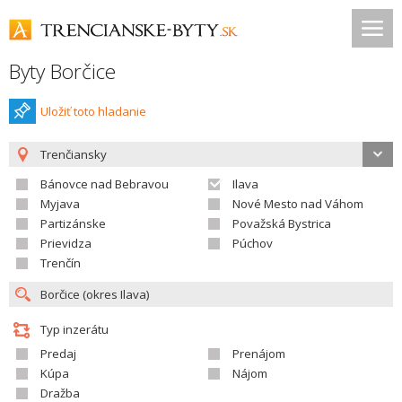
Byty Borčice
Uložiť toto hladanie
Trenčiansky
Bánovce nad Bebravou
Ilava
Myjava
Nové Mesto nad Váhom
Partizánske
Považská Bystrica
Prievidza
Púchov
Trenčín
Typ inzerátu
Predaj
Prenájom
Kúpa
Nájom
Dražba